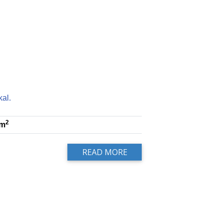
kal.
2
m
READ MORE