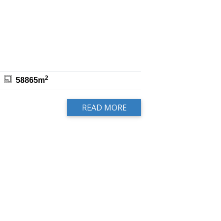
2
58865m
READ MORE