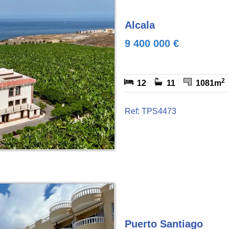
Alcala
9 400 000 €
2
12
11
1081m
Ref: TPS4473
Puerto Santiago