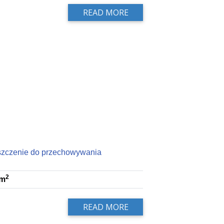
READ MORE
szczenie do przechowywania
2
m
READ MORE