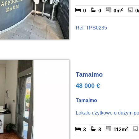
2
0
0
0m
0
Ref: TPS0235
Tamaimo
48 000 €
Tamaimo
Lokale użytkowe o dużym p
2
3
3
112m