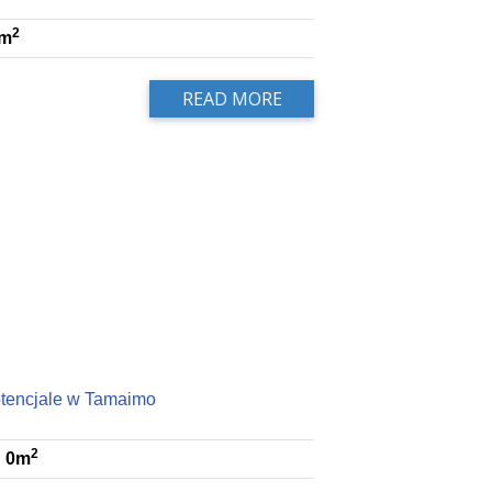
2
m
READ MORE
otencjale w Tamaimo
2
0m