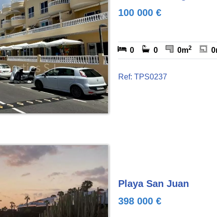
100 000 €
2
0
0
0m
0
Ref: TPS0237
Playa San Juan
398 000 €