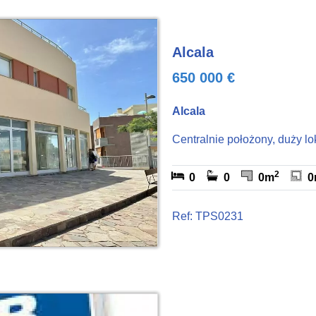
Alcala
650 000 €
Alcala
Centralnie położony, duży lo
2
0
0
0m
0
Ref: TPS0231