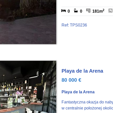
2
0
0
181m
Ref: TPS0236
Playa de la Arena
80 000 €
Playa de la Arena
Fantastyczna okazja do nab
w centralnie położonej okol