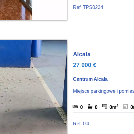
Ref: TPS0234
Alcala
27 000 €
Centrum Alcala
Miejsce parkingowe i pomie
2
0
0
0m
0
Ref: G4