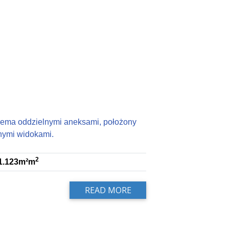
zema oddzielnymi aneksami, położony
nymi widokami.
2
1.123m²m
READ MORE