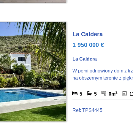
La Caldera
1 950 000 €
La Caldera
W pełni odnowiony dom z tr
na obszernym terenie z pięk
2
5
5
0m
1
Ref: TPS4445