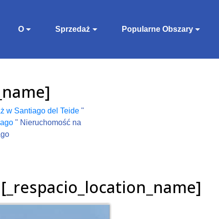
O
Sprzedaż
Popularne Obszary
n_name]
ż w Santiago del Teide
"
iago
"
Nieruchomość na
ago
n [_respacio_location_name]