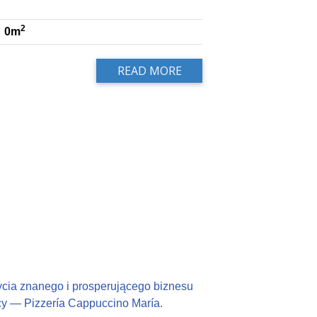
2
0m
READ MORE
ycia znanego i prosperującego biznesu
icy — Pizzería Cappuccino María.