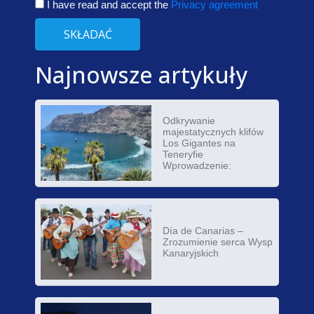
I have read and accept the
Privacy agreement
SKŁADAĆ
Najnowsze artykuły
Odkrywanie
majestatycznych klifów
Los Gigantes na
Teneryfie
Wprowadzenie:
Día de Canarias –
Zrozumienie serca Wysp
Kanaryjskich