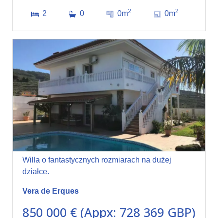
2
2
2
0
0m
0m
Willa o fantastycznych rozmiarach na dużej
działce.
Vera de Erques
850 000 € (Appx: 728 369 GBP)