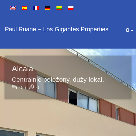
Paul Ruane – Los Gigantes Properties
O
Alcala
Centralnie położony, duży lokal.
0
/
0