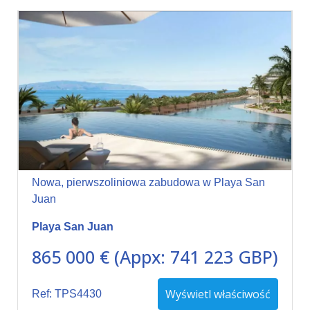
Nowa, pierwszoliniowa zabudowa w Playa San
Juan
Playa San Juan
865 000 € (Appx: 741 223 GBP)
Wyświetl właściwość
Ref: TPS4430