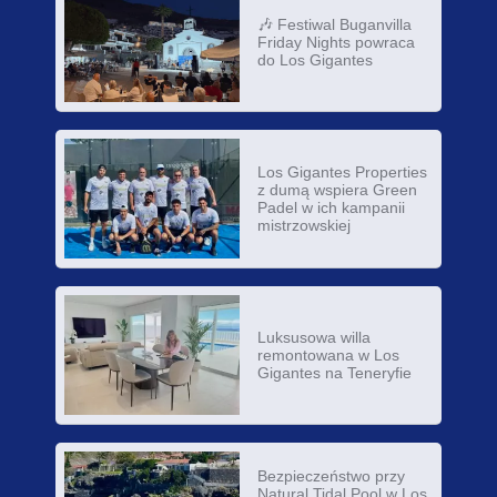
🎶 Festiwal Buganvilla
Friday Nights powraca
do Los Gigantes
Los Gigantes Properties
z dumą wspiera Green
Padel w ich kampanii
mistrzowskiej
Luksusowa willa
remontowana w Los
Gigantes na Teneryfie
Bezpieczeństwo przy
Natural Tidal Pool w Los