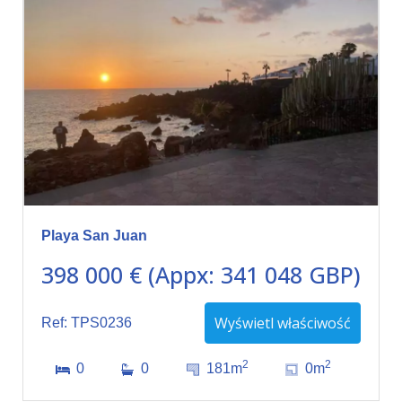
Playa San Juan
398 000 € (Appx: 341 048 GBP)
Wyświetl właściwość
Ref: TPS0236
2
2
0
0
181m
0m