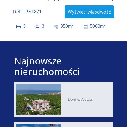
Wyświetl właściwość
Ref: TPS4371
2
2
3
3
350m
5000m
Najnowsze
nieruchomości
Dom w Alcala