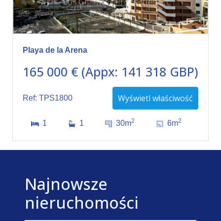
Playa de la Arena
165 000 € (Appx: 141 318 GBP)
Wyświetl właściwość
Ref: TPS1800
2
2
1
1
30m
6m
Najnowsze
nieruchomości