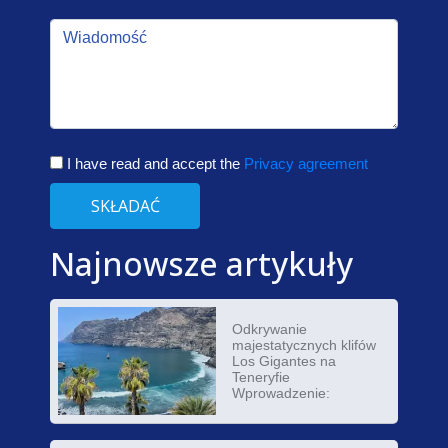
I have read and accept the
Privacy agreement
SKŁADAĆ
Najnowsze artykuły
Odkrywanie
majestatycznych klifów
Los Gigantes na
Teneryfie
Wprowadzenie: