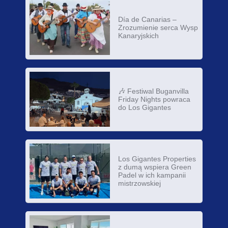
Día de Canarias –
Zrozumienie serca Wysp
Kanaryjskich
🎶 Festiwal Buganvilla
Friday Nights powraca
do Los Gigantes
Los Gigantes Properties
z dumą wspiera Green
Padel w ich kampanii
mistrzowskiej