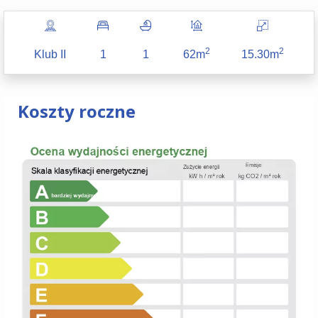
2
2
Klub II
1
1
62m
15.30m
Koszty roczne