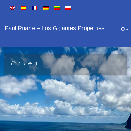
Paul Ruane – Los Gigantes Properties
O
1
/
1