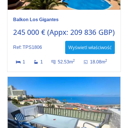
Balkon Los Gigantes
245 000 € (Appx: 209 836 GBP)
Wyświetl właściwość
Ref: TPS1806
2
2
1
1
52.53m
18.08m