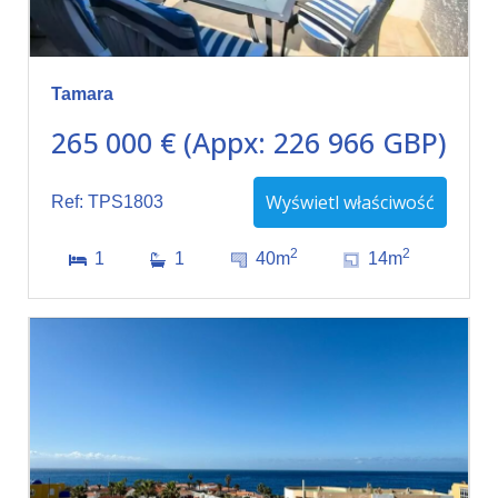
Tamara
265 000 € (Appx: 226 966 GBP)
Wyświetl właściwość
Ref: TPS1803
2
2
1
1
40m
14m