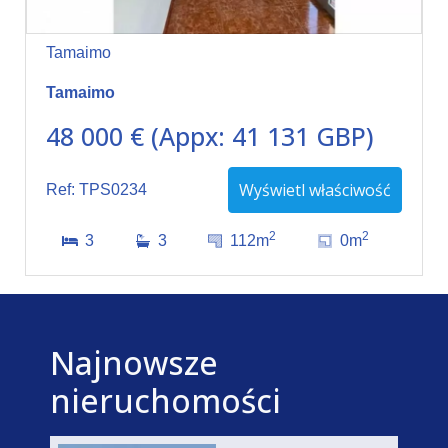
Tamaimo
Tamaimo
48 000 € (Appx: 41 131 GBP)
Wyświetl właściwość
Ref: TPS0234
2
2
3
3
112m
0m
Najnowsze
nieruchomości