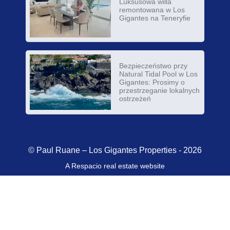
Luksusowa willa
remontowana w Los
Gigantes na Teneryfie
Bezpieczeństwo przy
Natural Tidal Pool w Los
Gigantes: Prosimy o
przestrzeganie lokalnych
ostrzeżeń
© Paul Ruane – Los Gigantes Properties - 2026
A Respacio real estate website