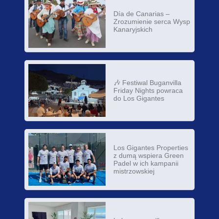
Día de Canarias –
Zrozumienie serca Wysp
Kanaryjskich
🎶 Festiwal Buganvilla
Friday Nights powraca
do Los Gigantes
Los Gigantes Properties
z dumą wspiera Green
Padel w ich kampanii
mistrzowskiej