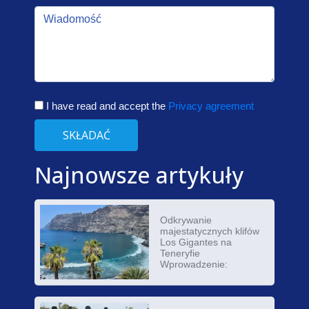
I have read and accept the
Privacy agreement
SKŁADAĆ
Najnowsze artykuły
Odkrywanie
majestatycznych klifów
Los Gigantes na
Teneryfie
Wprowadzenie: