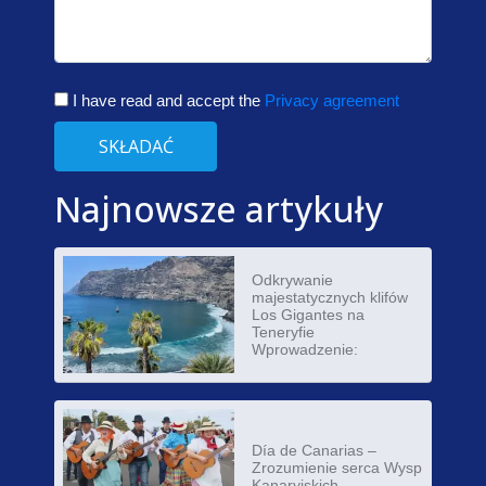
I have read and accept the
Privacy agreement
SKŁADAĆ
Najnowsze artykuły
Odkrywanie
majestatycznych klifów
Los Gigantes na
Teneryfie
Wprowadzenie:
Día de Canarias –
Zrozumienie serca Wysp
Kanaryjskich