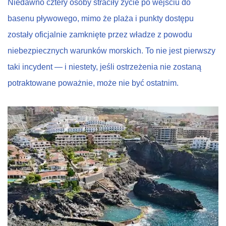
Niedawno cztery osoby straciły życie po wejściu do
basenu pływowego, mimo że plaża i punkty dostępu
zostały oficjalnie zamknięte przez władze z powodu
niebezpiecznych warunków morskich. To nie jest pierwszy
taki incydent — i niestety, jeśli ostrzeżenia nie zostaną
potraktowane poważnie, może nie być ostatnim.