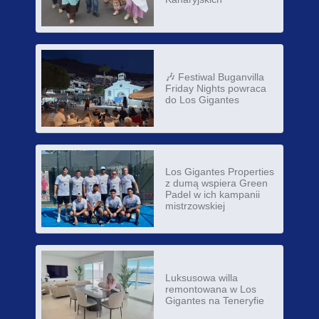
🎶 Festiwal Buganvilla
Friday Nights powraca
do Los Gigantes
Los Gigantes Properties
z dumą wspiera Green
Padel w ich kampanii
mistrzowskiej
Luksusowa willa
remontowana w Los
Gigantes na Teneryfie